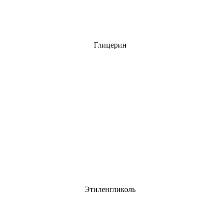
Глицерин
Этиленгликоль