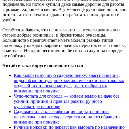
подешевле, но потом купили даже самые дорогие для работы
с розами. Хорошее изделие. А у меня ещё руки обычно сильно
потеют, а эти перчатки «дышат». работать в них приятно и
удобно.
Остаётся добавить, что не исчезают из арсенала дачников и
старые добрые резиновые, и брезентовые рукавицы.
Большинство предпочитает иметь модели разных типов,
поскольку у каждого варианта дачных перчаток есть и плюсы,
и минусы. Но одно несомненно: без них в саду и на огороде
не обойтись.
Читайте также друге полезные статьи:
Как выбрать лучшую садовую лейку: классификация,
виды, обзор популярных металлических и пластиковых
моделей, их плюсы и минусы, на что обращать
внимание при покупке
Чудо-лопата для огорода — копаем землю на даче без
усилий: принцип и правила работы ручного
культиватора на основе
Садовые вилы: классификация, виды, основные
параметры, важные характеристики, на что обращать
внимание при покупке
Ручные ножовки по дереву: как выбрать по назначению