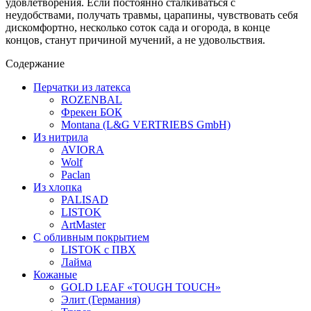
удовлетворения. Если постоянно сталкиваться с
неудобствами, получать травмы, царапины, чувствовать себя
дискомфортно, несколько соток сада и огорода, в конце
концов, станут причиной мучений, а не удовольствия.
Содержание
Перчатки из латекса
ROZENBAL
Фрекен БОК
Montana (L&G VERTRIEBS GmbH)
Из нитрила
AVIORA
Wolf
Paclan
Из хлопка
PALISAD
LISTOK
АrtMaster
С обливным покрытием
LISTOK с ПВХ
Лайма
Кожаные
GOLD LEAF «TOUGH TOUCH»
Элит (Германия)