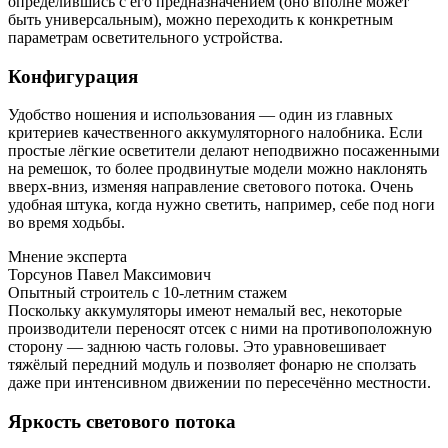
определившись с его предназначением (оно вполне может
быть универсальным), можно переходить к конкретным
параметрам осветительного устройства.
Конфигурация
Удобство ношения и использования — один из главных
критериев качественного аккумуляторного налобника. Если
простые лёгкие осветители делают неподвижно посаженными
на ремешок, то более продвинутые модели можно наклонять
вверх-вниз, изменяя направление светового потока. Очень
удобная штука, когда нужно светить, например, себе под ноги
во время ходьбы.
Мнение эксперта
Торсунов Павел Максимович
Опытный строитель с 10-летним стажем
Поскольку аккумуляторы имеют немалый вес, некоторые
производители переносят отсек с ними на противоположную
сторону — заднюю часть головы. Это уравновешивает
тяжёлый передний модуль и позволяет фонарю не сползать
даже при интенсивном движении по пересечённо местности.
Яркость светового потока