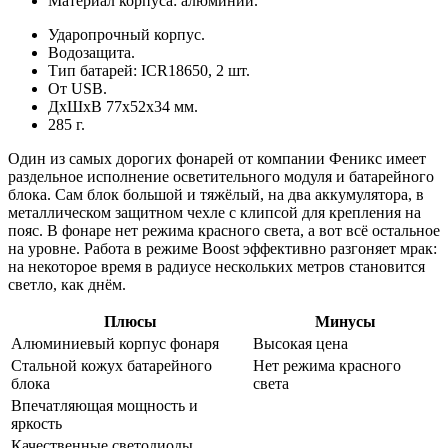
Материал корпуса: алюминий.
Ударопрочный корпус.
Водозащита.
Тип батарей: ICR18650, 2 шт.
От USB.
ДхШхВ 77х52х34 мм.
285 г.
Один из самых дорогих фонарей от компании Феникс имеет
раздельное исполнение осветительного модуля и батарейного
блока. Сам блок большой и тяжёлый, на два аккумулятора, в
металлическом защитном чехле с клипсой для крепления на
пояс. В фонаре нет режима красного света, а вот всё остальное
на уровне. Работа в режиме Boost эффективно разгоняет мрак:
на некоторое время в радиусе нескольких метров становится
светло, как днём.
Плюсы
Минусы
Алюминиевый корпус фонаря
Высокая цена
Стальной кожух батарейного
Нет режима красного
блока
света
Впечатляющая мощность и
яркость
Качественные светодиоды