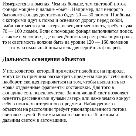
Измеряется в люменах. Чем их больше, тем световой поток
фонаря мощнее и дальше «бьёт». Например, для недорого
бытового фонаря достаточно будет 20 — 30 люмен. Приборы,
с которыми идут в поход и освещают дорогу перед собой,
выбирают место для лагеря, освещают местность, требуют уже
70 — 100 люмен. Если с помощью фонаря выполняется поиск,
а также в условиях, где освещённость играет решающую роль,
то и светимость должна быть на уровне 120 — 160 люменов
— это максимальный показатель для серийных фонарей.
Дальность освещения объектов
У пользователя, который применяет налобник на природе,
могут быть причины рассмотреть предметы вокруг себя либо,
наоборот, сконцентрироваться на том, чтобы выхватить из
мрака отдалённые фрагменты обстановки. Для того в
фонарике есть переключатель. Заполняющий свет позволяет
осветить рассеянными лучами лагерь или даже землю вокруг
себя в поисках потерянного предмета. Наблюдение за
объектом на расстоянии требует узконаправленного потока
световых лучей. Режимы можно сравнить с ближним и
дальним светом в автомашине.