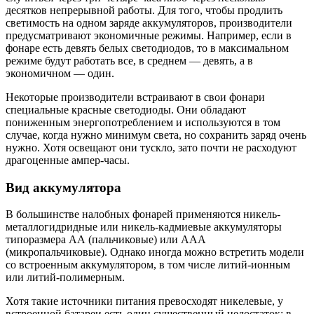
десятков непрерывной работы. Для того, чтобы продлить
светимость на одном заряде аккумуляторов, производители
предусматривают экономичные режимы. Например, если в
фонаре есть девять белых светодиодов, то в максимальном
режиме будут работать все, в среднем — девять, а в
экономичном — один.
Некоторые производители встраивают в свои фонари
специальные красные светодиоды. Они обладают
пониженным энергопотреблением и используются в том
случае, когда нужно минимум света, но сохранить заряд очень
нужно. Хотя освещают они тускло, зато почти не расходуют
драгоценные ампер-часы.
Вид аккумулятора
В большинстве налобных фонарей применяются никель-
металлогидридные или никель-кадмиевые аккумуляторы
типоразмера АА (пальчиковые) или ААА
(микропальчиковые). Однако иногда можно встретить модели
со встроенным аккумулятором, в том числе литий-ионным
или литий-полимерным.
Хотя такие источники питания превосходят никелевые, у
встроенной батареи есть один существенный недостаток: в