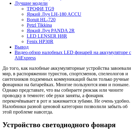
Лучшие модели
ТРОФИ TG9
Яркий Луч LH-180 ACCU
Boruit HL-720
Petzl Tikkina
Яркий Луч PANDA 2R
LED LENSER H8R
Fenix HP30R
Вывод
Видео-обзор налобных LED фонарей на аккумуляторе с
AliExpress
До того, как налобные аккумуляторные устройства завоевали
мир, в распоряжении туристов, спортсменов, спелеологов и
сантехников подземных коммуникаций были только ручные
фонарики на батарейках. Многие пользуются ими и поныне.
Однако представьте, что вы собираете рюкзак или чините
проводку в темноте: обе руки заняты, а фонарик
перекочёвывает в рот и зажимается зубами. Не очень удобно.
Налобники разной ценовой категории позволили забыть об
этой проблеме навсегда.
Устройство светодиодного фонаря