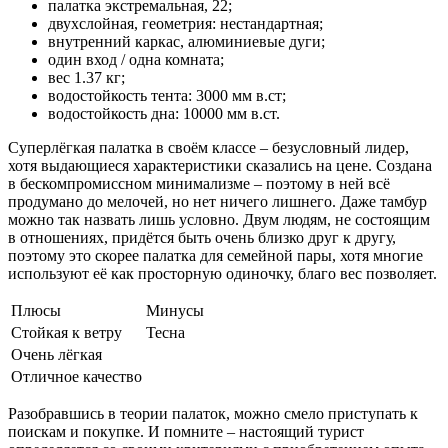
палатка экстремальная, 22;
двухслойная, геометрия: нестандартная;
внутренний каркас, алюминиевые дуги;
один вход / одна комната;
вес 1.37 кг;
водостойкость тента: 3000 мм в.ст;
водостойкость дна: 10000 мм в.ст.
Суперлёгкая палатка в своём классе – безусловный лидер,
хотя выдающиеся характеристики сказались на цене. Создана
в бескомпромиссном минимализме – поэтому в ней всё
продумано до мелочей, но нет ничего лишнего. Даже тамбур
можно так назвать лишь условно. Двум людям, не состоящим
в отношениях, придётся быть очень близко друг к другу,
поэтому это скорее палатка для семейной пары, хотя многие
используют её как просторную одиночку, благо вес позволяет.
Плюсы
Минусы
Стойкая к ветру
Тесна
Очень лёгкая
Отличное качество
Разобравшись в теории палаток, можно смело приступать к
поискам и покупке. И помните – настоящий турист