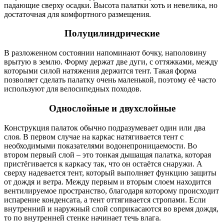
падающие сверху осадки. Высота палатки хоть и невелика, но
достаточная для комфортного размещения.
Полуцилиндрические
В разложенном состоянии напоминают бочку, наполовину
врытую в землю. Форму держат две дуги, с оттяжками, между
которыми силой натяжения держится тент. Такая форма
позволяет сделать палатку очень маленькой, поэтому её часто
используют для велосипедных походов.
Однослойные и двухслойные
Конструкция палаток обычно подразумевает один или два
слоя. В первом случае на каркас натягивается тент с
необходимыми показателями водонепроницаемости. Во
втором первый слой – это тонкая дышащая палатка, которая
пристёгивается к каркасу так, что он остаётся снаружи. А
сверху надевается тент, который выполняет функцию защиты
от дождя и ветра. Между первым и вторым слоем находится
вентилируемое пространство, благодаря которому происходит
испарение конденсата, а тент оттягивается стропами. Если
внутренний и наружный слой соприкасаются во время дождя,
то по внутренней стенке начинает течь влага.