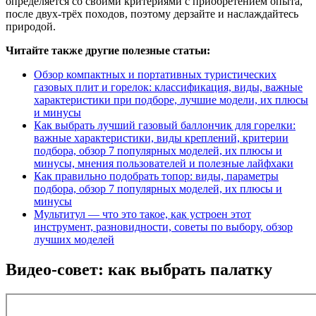
определяется со своими критериями с приобретением опыта,
после двух-трёх походов, поэтому дерзайте и наслаждайтесь
природой.
Читайте также другие полезные статьи:
Обзор компактных и портативных туристических
газовых плит и горелок: классификация, виды, важные
характеристики при подборе, лучшие модели, их плюсы
и минусы
Как выбрать лучший газовый баллончик для горелки:
важные характеристики, виды креплений, критерии
подбора, обзор 7 популярных моделей, их плюсы и
минусы, мнения пользователей и полезные лайфхаки
Как правильно подобрать топор: виды, параметры
подбора, обзор 7 популярных моделей, их плюсы и
минусы
Мультитул — что это такое, как устроен этот
инструмент, разновидности, советы по выбору, обзор
лучших моделей
Видео-совет: как выбрать палатку