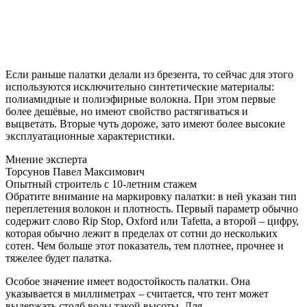
Если раньше палатки делали из брезента, то сейчас для этого
используются исключительно синтетические материалы:
полиамидные и полиэфирные волокна. При этом первые
более дешёвые, но имеют свойство растягиваться и
выцветать. Вторые чуть дороже, зато имеют более высокие
эксплуатационные характеристики.
Мнение эксперта
Торсунов Павел Максимович
Опытный строитель с 10-летним стажем
Обратите внимание на маркировку палатки: в ней указан тип
переплетения волокон и плотность. Первый параметр обычно
содержит слово Rip Stop, Oxford или Tafetta, а второй – цифру,
которая обычно лежит в пределах от сотни до нескольких
сотен. Чем больше этот показатель, тем плотнее, прочнее и
тяжелее будет палатка.
Особое значение имеет водостойкость палатки. Она
указывается в миллиметрах – считается, что тент может
выдержать столб воды такой высоты. Для