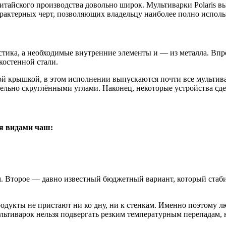
итайского производства довольно широк. Мультиварки Polaris в
актерных черт, позволяющих владельцу наиболее полно использ
ика, а необходимые внутренние элементы и — из металла. Впро
костенной стали.
ой крышкой, в этом исполнении выпускаются почти все мультива
едельно скруглёнными углами. Наконец, некоторые устройства с
мя видами чаш:
им. Второе — давно известный бюджетный вариант, который ста
одукты не пристают ни ко дну, ни к стенкам. Именно поэтому л
льтиварок нельзя подвергать резким температурным перепадам,