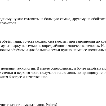
 одному нужно готовить на большую семью, другому не обойтис
араметров.
объём чаши, то есть сколько она вместит при заполнении до кра
 мультиварку на семью из определённого количества человек. На
ровым объёмом, а для большой семьи нужно не менее номинальн
 полезная технология. В менее совершенных и более дешёвых 
ые стенки и верхняя часть получают тепло лишь по принципу те
ится быстрее и качественнее.
ните качество мультиварок Polaris?