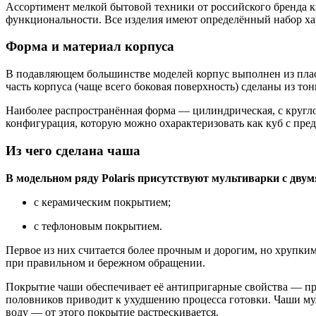
Ассортимент мелкой бытовой техники от российского бренда к
функциональности. Все изделия имеют определённый набор хар
Форма и материал корпуса
В подавляющем большинстве моделей корпус выполнен из пласт
часть корпуса (чаще всего боковая поверхность) сделаны из тон
Наиболее распространённая форма — цилиндрическая, с кругл
конфигурация, которую можно охарактеризовать как куб с пр
Из чего сделана чаша
В модельном ряду Polaris присутствуют мультиварки с дву
с керамическим покрытием;
с тефлоновым покрытием.
Первое из них считается более прочным и дорогим, но хрупк
при правильном и бережном обращении.
Покрытие чаши обеспечивает её антипригарные свойства — пр
половников приводит к ухудшению процесса готовки. Чаши му
воду — от этого покрытие растрескивается.