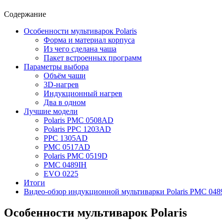
Содержание
Особенности мультиварок Polaris
Форма и материал корпуса
Из чего сделана чаша
Пакет встроенных программ
Параметры выбора
Объём чаши
3D-нагрев
Индукционный нагрев
Два в одном
Лучшие модели
Polaris PMC 0508AD
Polaris PPC 1203AD
PPC 1305AD
PMC 0517AD
Polaris PMC 0519D
PMC 0489IH
EVO 0225
Итоги
Видео-обзор индукционной мультиварки Polaris PMC 048
Особенности мультиварок Polaris