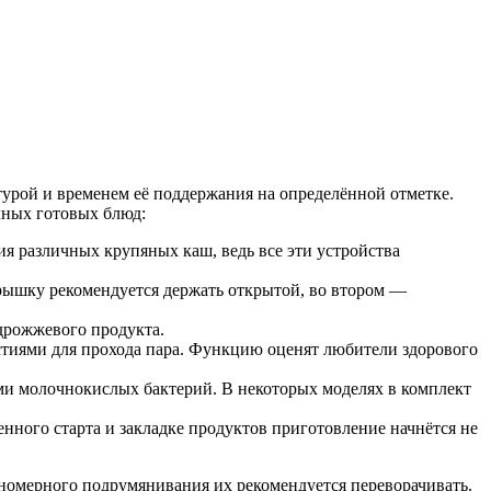
турой и временем её поддержания на определённой отметке.
чных готовых блюд:
ия различных крупяных каш, ведь все эти устройства
крышку рекомендуется держать открытой, во втором —
дрожжевого продукта.
рстиями для прохода пара. Функцию оценят любители здорового
ми молочнокислых бактерий. В некоторых моделях в комплект
ного старта и закладке продуктов приготовление начнётся не
номерного подрумянивания их рекомендуется переворачивать.