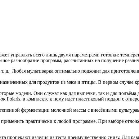
ожет управлять всего лишь двумя параметрами готовки: темпера
льшое разнообразие программ, рассчитанных на получение разли
 т. д. Любая мультиварка оптимально подходит для приготовлен
дназначенных для продуктов из мяса и птицы. В первом случае 
торые модели. Они служат как для выпечки, так и для подъёма 
ок Polaris, в комплекте к нему идёт пластиковый поддон с отве
остепенной ферментации молочной массы с внесёнными культура
 применить практически к любой программе. При выборе отложен
а пропекают изделия из теста преимущественно снизу. Для рав