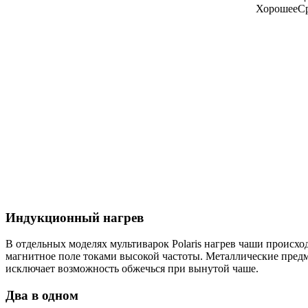
Хорошее
С
Индукционный нагрев
В отдельных моделях мультиварок Polaris нагрев чаши происх
магнитное поле токами высокой частоты. Металлические предм
исключает возможность обжечься при вынутой чаше.
Два в одном