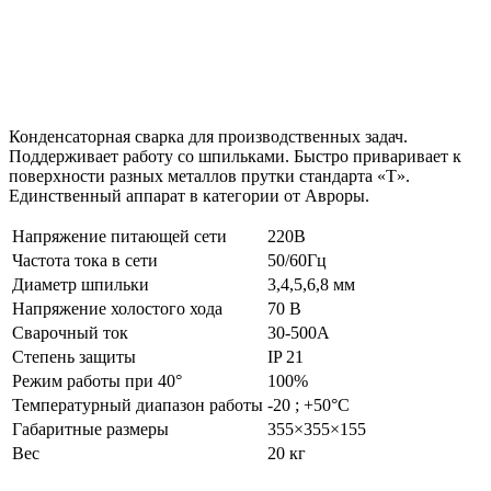
Конденсаторная сварка для производственных задач.
Поддерживает работу со шпильками. Быстро приваривает к
поверхности разных металлов прутки стандарта «Т».
Единственный аппарат в категории от Авроры.
Напряжение питающей сети
220В
Частота тока в сети
50/60Гц
Диаметр шпильки
3,4,5,6,8 мм
Напряжение холостого хода
70 В
Сварочный ток
30-500A
Степень защиты
IP 21
Режим работы при 40°
100%
Температурный диапазон работы
-20 ; +50°C
Габаритные размеры
355×355×155
Вес
20 кг